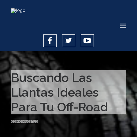
INICIO
Buscando Las
CÓMO HACERLO
CÓMO FUNCIONA
Llantas Ideales
TECNOLOGÍA
Para Tu Off-Road
SEGURIDAD
¿QUIÉNES SOMOS?
CÓMO HACERLO
REGÍSTRATE